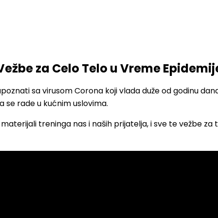
Vežbe za Celo Telo u Vreme Epidemij
znati sa virusom Corona koji vlada duže od godinu dana,
a se rade u kućnim uslovima.
erijali treninga nas i naših prijatelja, i sve te vežbe za 