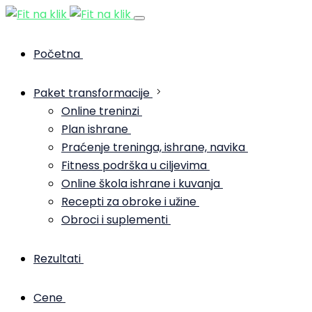
Početna
Paket transformacije
Online treninzi
Plan ishrane
Praćenje treninga, ishrane, navika
Fitness podrška u ciljevima
Online škola ishrane i kuvanja
Recepti za obroke i užine
Obroci i suplementi
Rezultati
Cene