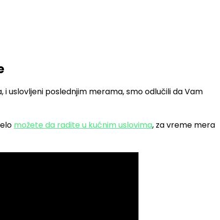
e
 i uslovljeni poslednjim merama, smo odlučili da Vam
telo
možete da radite u kućnim uslovima
, za vreme mera