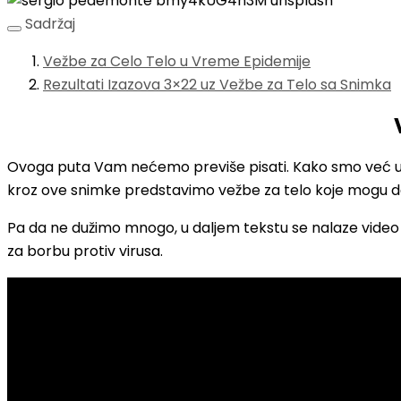
Sadržaj
Vežbe za Celo Telo u Vreme Epidemije
Rezultati Izazova 3×22 uz Vežbe za Telo sa Snimka
Ovoga puta Vam nećemo previše pisati. Kako smo već upo
kroz ove snimke predstavimo vežbe za telo koje mogu d
Pa da ne dužimo mnogo, u daljem tekstu se nalaze video mat
za borbu protiv virusa.