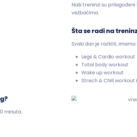
Naši treninzi su prilagođen
vežbačima.
Šta se radi na treni
Svaki dan je različit, imamo:
Legs & Cardio workout
Total body workout
Wake up workout
Strech & Chill workout 
ng?
60 minuta.