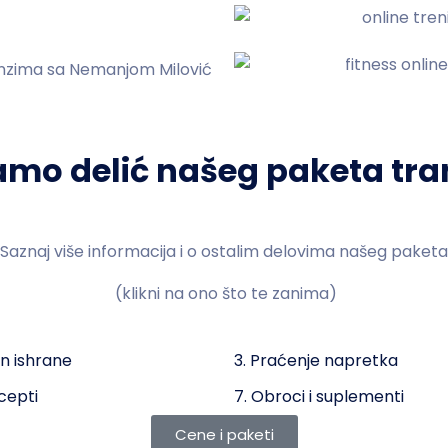
ninzima sa Nemanjom Milović
samo delić našeg paketa tra
Saznaj više informacija i o ostalim delovima našeg paketa
(klikni na ono što te zanima)
an ishrane
3. Praćenje napretka
cepti
7. Obroci i suplementi
Cene i paketi