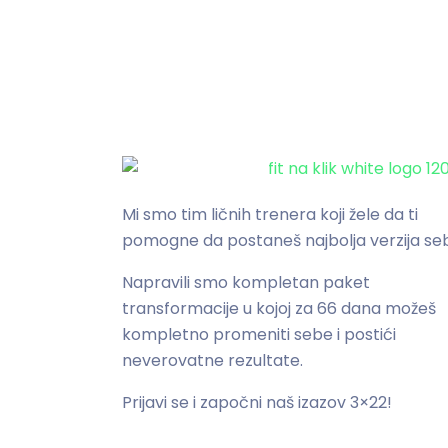
Mi smo tim ličnih trenera koji žele da ti
pomogne da postaneš najbolja verzija se
Napravili smo kompletan paket
transformacije u kojoj za 66 dana možeš
kompletno promeniti sebe i postići
neverovatne rezultate.
Prijavi se i započni naš izazov 3×22!