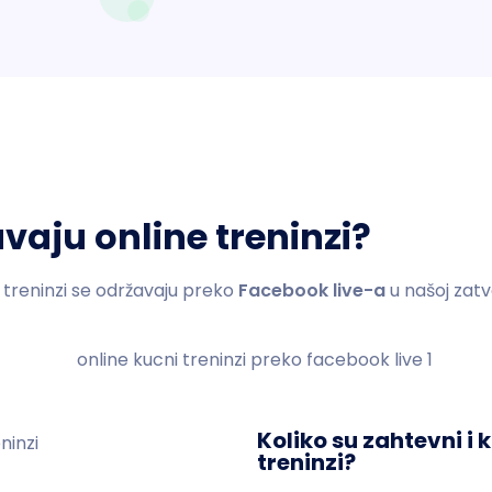
vaju online treninzi?
 treninzi se održavaju preko
Facebook live-a
u našoj zatv
Koliko su zahtevni i
treninzi?