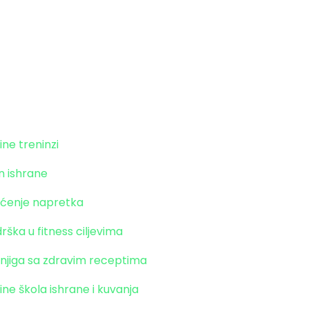
aket transformacije
ine treninzi
n ishrane
ćenje napretka
rška u fitness ciljevima
njiga sa zdravim receptima
ine škola ishrane i kuvanja