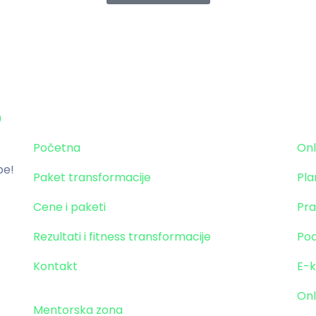
Stranice
P
Početna
Onl
be!
Paket transformacije
Pla
Cene i paketi
Pra
Rezultati i fitness transformacije
Pod
Kontakt
E-k
Onl
Mentorska zona