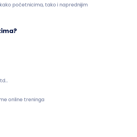
i kako početnicima, tako i naprednijim
nzima?
itd…