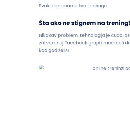
Svaki dan imamo live treninge.
Šta ako ne stignem na trening
Nikakav problem, tehnologija je čudo, os
zatveronoj Facebook grupi i moći ćeš da 
kad god želiš!