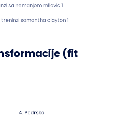
nsformacije (fit
4. Podrška