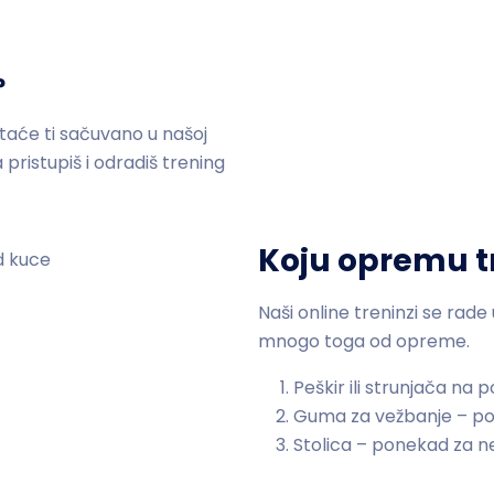
?
taće ti sačuvano u našoj
pristupiš i odradiš trening
Koju opremu 
Naši online treninzi se rad
mnogo toga od opreme.
Peškir ili strunjača na 
Guma za vežbanje – p
Stolica – ponekad za 