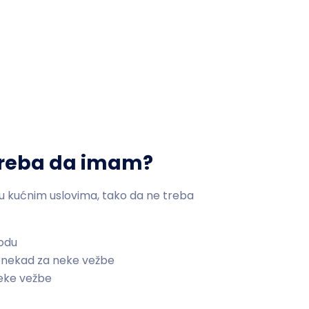
treba da imam?
e u kućnim uslovima, tako da ne treba
podu
onekad za neke vežbe
neke vežbe