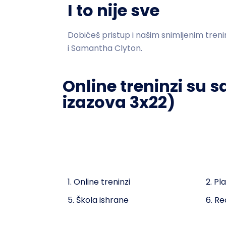
I to nije sve
Dobićeš pristup i našim snimljenim tre
i Samantha Clyton.
Online treninzi su 
izazova 3x22)
1. Online treninzi
2. Pl
5. Škola ishrane
6. Re