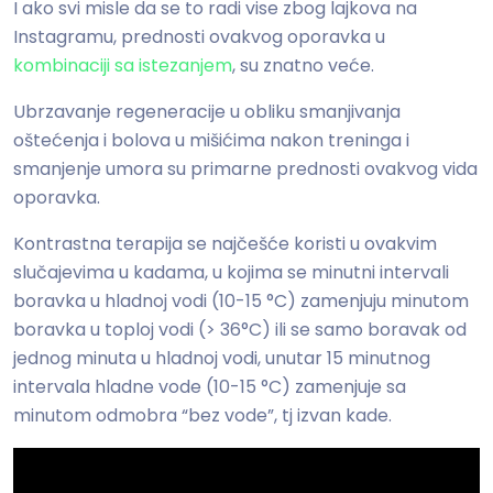
I ako svi misle da se to radi vise zbog lajkova na
Instagramu, prednosti ovakvog oporavka u
kombinaciji sa istezanjem
, su znatno veće.
Ubrzavanje regeneracije u obliku smanjivanja
oštećenja i bolova u mišićima nakon treninga i
smanjenje umora su primarne prednosti ovakvog vida
oporavka.
Kontrastna terapija se najčešće koristi u ovakvim
slučajevima u kadama, u kojima se minutni intervali
boravka u hladnoj vodi (10-15 °C) zamenjuju minutom
boravka u toploj vodi (> 36°C) ili se samo boravak od
jednog minuta u hladnoj vodi, unutar 15 minutnog
intervala hladne vode (10-15 °C) zamenjuje sa
minutom odmobra “bez vode”, tj izvan kade.