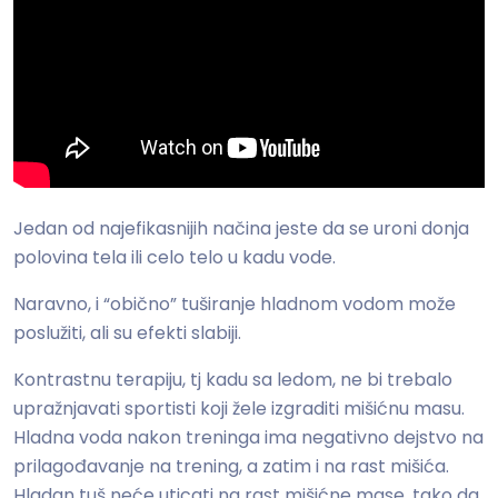
Jedan od najefikasnijih načina jeste da se uroni donja
polovina tela ili celo telo u kadu vode.
Naravno, i “obično” tuširanje hladnom vodom može
poslužiti, ali su efekti slabiji.
Kontrastnu terapiju, tj kadu sa ledom, ne bi trebalo
upražnjavati sportisti koji žele izgraditi mišićnu masu.
Hladna voda nakon treninga ima negativno dejstvo na
prilagođavanje na trening, a zatim i na rast mišića.
Hladan tuš neće uticati na rast mišićne mase, tako da