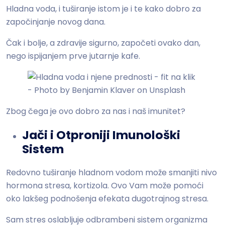
Hladna voda, i tuširanje istom je i te kako dobro za
započinjanje novog dana.
Čak i bolje, a zdravije sigurno, započeti ovako dan,
nego ispijanjem prve jutarnje kafe.
Zbog čega je ovo dobro za nas i naš imunitet?
Jači i Otproniji Imunološki
Sistem
Redovno tuširanje hladnom vodom može smanjiti nivo
hormona stresa, kortizola. Ovo Vam može pomoći
oko lakšeg podnošenja efekata dugotrajnog stresa.
Sam stres oslabljuje odbrambeni sistem organizma