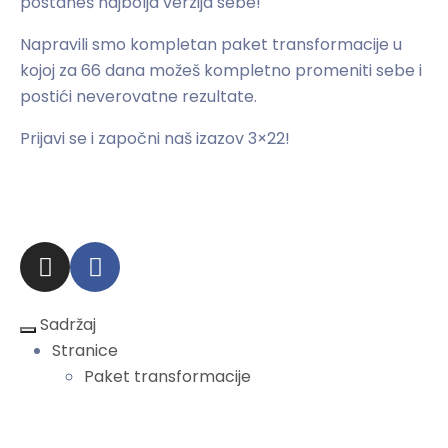
postaneš najbolja verzija sebe!
Napravili smo kompletan paket transformacije u
kojoj za 66 dana možeš kompletno promeniti sebe i
postići neverovatne rezultate.
Prijavi se i započni naš izazov 3×22!
Zaprati obavezno!
Sadržaj
Stranice
Paket transformacije
Stranice