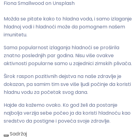
Možda se pitate kako to hladna voda, i samo izlaganje
hladnoj vodi i hladnoći može da pomognem našem
imunitetu.
Sama popularnost izlaganja hladnoći se proširila
znatno poslednjih par godina. Nisu više ovakve
aktivnosti popularne samo u zajednici zimskih plivača.
Širok raspon pozitivnih dejstva na naše zdravlje je
dokazan, pa samim tim sve više ljudi počinje da koristi
hladnu vodu za početak svog dana.
Hajde da kažemo ovako. Ko god želi da postanje
najbolja verzija sebe počeo ja da koristi hladnoću kao
sredstvo da postigne i poveća svoje zdravlje.
Sadržaj