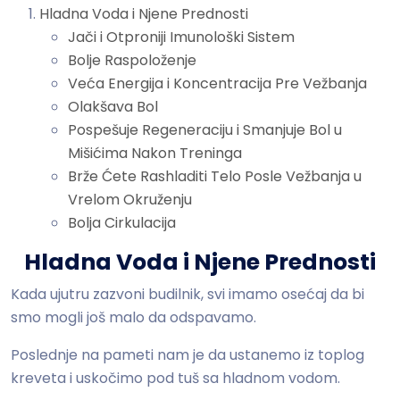
Hladna Voda i Njene Prednosti
Jači i Otproniji Imunološki Sistem
Bolje Raspoloženje
Veća Energija i Koncentracija Pre Vežbanja
Olakšava Bol
Pospešuje Regeneraciju i Smanjuje Bol u
Mišićima Nakon Treninga
Brže Ćete Rashladiti Telo Posle Vežbanja u
Vrelom Okruženju
Bolja Cirkulacija
Hladna Voda i Njene Prednosti
Kada ujutru zazvoni budilnik, svi imamo osećaj da bi
smo mogli još malo da odspavamo.
Poslednje na pameti nam je da ustanemo iz toplog
kreveta i uskočimo pod tuš sa hladnom vodom.