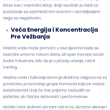
bitan kao i mentalni sklop. Bolji rezultati su lakši za
postizanje sa optimističnim stavom i razmišljanjem
nego sa negativnim.
Veća Energija i Koncentracija
Pre Vežbanja
Hladna voda može pomoći i u slučajevima kada se
osećate umorno tokom dana, ali opet morate ostati
budni, fokusirani, bilo da je u pitanju učenje, rad ili
trening.
Hladna voda i tuširanje istom je direktno odgovorna za
povećanu proizvodnju grupe hormona koja se naziva
kateholamini i koji će Vas prijatno razbuditi za
psihičke, ali i fizičke aktivnosti i performanse.
Možda ćete doživeti ubrzani rad srca, ubrzano disanje i