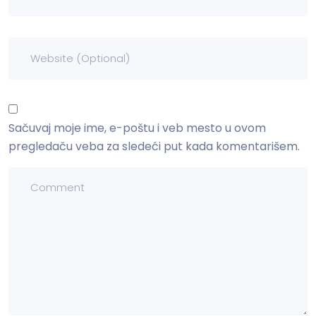
Sačuvaj moje ime, e-poštu i veb mesto u ovom
pregledaču veba za sledeći put kada komentarišem.