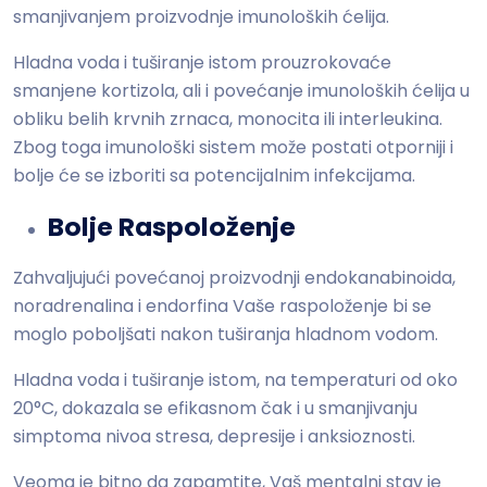
smanjivanjem proizvodnje imunoloških ćelija.
Hladna voda i tuširanje istom prouzrokovaće
smanjene kortizola, ali i povećanje imunoloških ćelija u
obliku belih krvnih zrnaca, monocita ili interleukina.
Zbog toga imunološki sistem može postati otporniji i
bolje će se izboriti sa potencijalnim infekcijama.
Bolje Raspoloženje
Zahvaljujući povećanoj proizvodnji endokanabinoida,
noradrenalina i endorfina Vaše raspoloženje bi se
moglo poboljšati nakon tuširanja hladnom vodom.
Hladna voda i tuširanje istom, na temperaturi od oko
20°C, dokazala se efikasnom čak i u smanjivanju
simptoma nivoa stresa, depresije i anksioznosti.
Veoma je bitno da zapamtite, Vaš mentalni stav je