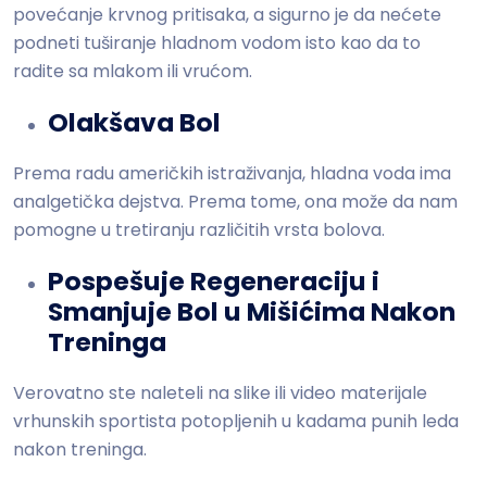
povećanje krvnog pritisaka, a sigurno je da nećete
podneti tuširanje hladnom vodom isto kao da to
radite sa mlakom ili vrućom.
Olakšava Bol
Prema radu američkih istraživanja, hladna voda ima
analgetička dejstva. Prema tome, ona može da nam
pomogne u tretiranju različitih vrsta bolova.
Pospešuje Regeneraciju i
Smanjuje Bol u Mišićima Nakon
Treninga
Verovatno ste naleteli na slike ili video materijale
vrhunskih sportista potopljenih u kadama punih leda
nakon treninga.