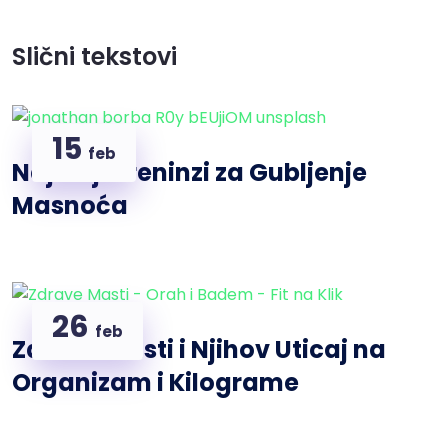
Slični tekstovi
15
feb
Najbolji Treninzi za Gubljenje
Masnoća
26
feb
Zdrave Masti i Njihov Uticaj na
Organizam i Kilograme