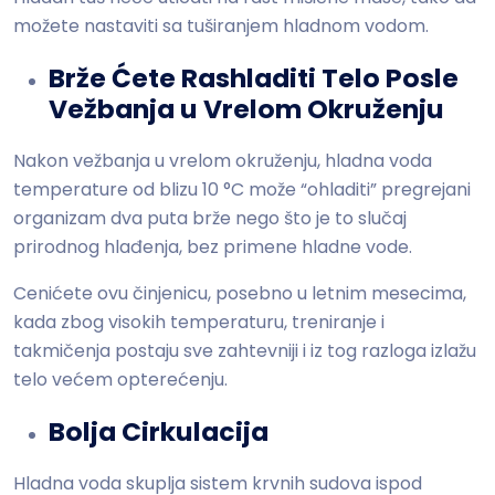
možete nastaviti sa tuširanjem hladnom vodom.
Brže Ćete Rashladiti Telo Posle
Vežbanja u Vrelom Okruženju
Nakon vežbanja u vrelom okruženju, hladna voda
temperature od blizu 10 °C može “ohladiti” pregrejani
organizam dva puta brže nego što je to slučaj
prirodnog hlađenja, bez primene hladne vode.
Cenićete ovu činjenicu, posebno u letnim mesecima,
kada zbog visokih temperaturu, treniranje i
takmičenja postaju sve zahtevniji i iz tog razloga izlažu
telo većem opterećenju.
Bolja Cirkulacija
Hladna voda skuplja sistem krvnih sudova ispod