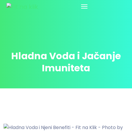
Hladna Voda i Jačanje
Imuniteta