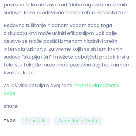
površine tela i ubrzava rad “dubokog sistema krvnih
sudova” kako bi održavao temperaturu središta tela.
Redovno tuširanje hladnom vodom zbog toga
cirkulaciju krvi može učiniti efikasnijom. Još bolje
dejstvo se može postići izmenom hladnih i vrelih
intervala tuširanja, za vreme kojih se sistem krvnih
sudova “skuplja i širi” i možete poboljšati protok krvi u
telu, što takođe može imati pozitivno dejstvo i na sam
kvalitet kože.
Za još više detalja o ovoj temi
možete da saznate
ovde
.
share:
TAGS :
Fit na Klik
Zdrav Način Života