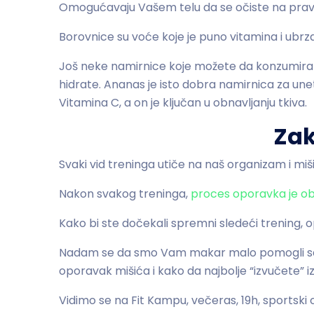
Omogućavaju Vašem telu da se očiste na pravi
Borovnice su voće koje je puno vitamina i ubrz
Još neke namirnice koje možete da konzumirate
hidrate. Ananas je isto dobra namirnica za une
Vitamina C, a on je ključan u obnavljanju tkiva.
Zak
Svaki vid treninga utiče na naš organizam i mišić
Nakon svakog treninga,
proces oporavka je o
Kako bi ste dočekali spremni sledeći trening, o
Nadam se da smo Vam makar malo pomogli sa 
oporavak mišića i kako da najbolje “izvučete” 
Vidimo se na Fit Kampu, večeras, 19h, sportski 