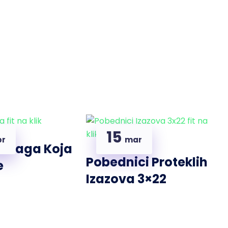
15
pr
mar
– Vaga Koja
Pobednici Proteklih
e
Izazova 3×22