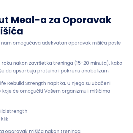
ut Meal-a za Oporavak
išića
koji nam omogućava adekvatan oporavak mišića posle
m roku nakon završetka treninga (15-20 minuta), kako
 više da apsorbuju proteina i pokrenu anabolizam.
e Rebuild Strength napitka. U njega su ubačeni
nce koje će omogućiti Vašem organizmu i mišićima
i za oporavak mišića nakon treninga.