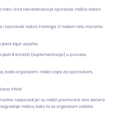
pa tako i kod rekreativaca je oporavak mišića nakon
an je i oporavak nakon treninga. O našem telu moramo
jeste ključ uspeha.
esti ili koristiti (suplementacija) u procesu
a, kada organizam i mišići vape za oporavkom,
raćeno PWM.
ravilno rasporedi jer su mišići premoreni, nivo šećera
 razgradnje mišića, kako bi se organizam zaštitio.