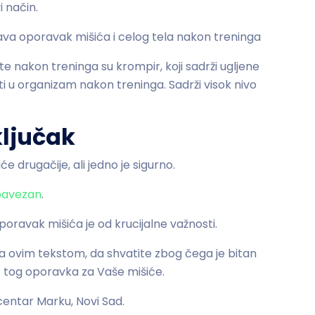
 način.
ava oporavak mišića i celog tela nakon treninga
 nakon treninga su krompir, koji sadrži ugljene
ti u organizam nakon treninga. Sadrži visok nivo
ljučak
e drugačije, ali jedno je sigurno.
bavezan
.
poravak mišića je od krucijalne važnosti.
ovim tekstom, da shvatite zbog čega je bitan
iz tog oporavka za Vaše mišiće.
centar Marku, Novi Sad.