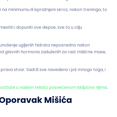
na minimumu ili ispražnjeni skroz, nakon treninga, to
titi i dopuniti ove depoe, sve to u cilju
 unošenje ugljenih hidrata neposredno nakon
n od glavnih hormona zaduženih za rast mišićne mase,
prava stvar. Sadrži sve navedeno i još mnogo toga, i
očitate u našem tekstu posvećenom isključivo njima
.
 Oporavak Mišića