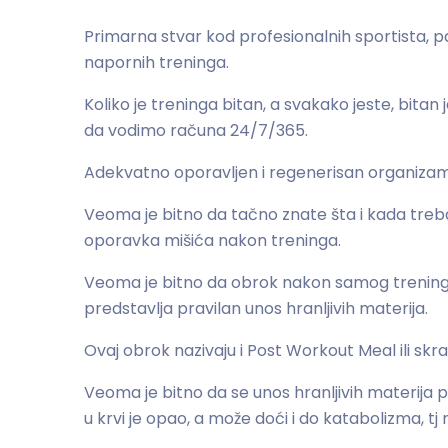
Primarna stvar kod profesionalnih sportista, 
napornih treninga.
Koliko je treninga bitan, a svakako jeste, bit
da vodimo računa 24/7/365.
Adekvatno oporavljen i regenerisan organizam 
Veoma je bitno da tačno znate šta i kada treba j
oporavka mišića nakon treninga.
Veoma je bitno da obrok nakon samog trening
predstavlja pravilan unos hranljivih materija.
Ovaj obrok nazivaju i Post Workout Meal ili sk
Veoma je bitno da se unos hranljivih materija p
u krvi je opao, a može doći i do katabolizma, tj