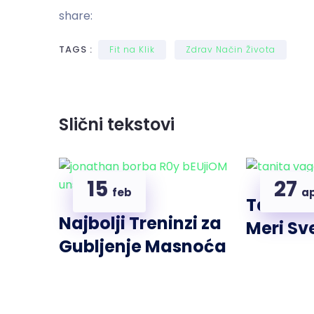
share:
TAGS :
Fit na Klik
Zdrav Način Života
Slični tekstovi
15
27
feb
a
Tanita 
Najbolji Treninzi za
Meri Sv
Gubljenje Masnoća