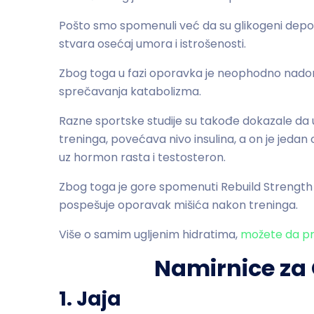
Pošto smo spomenuli već da su glikogeni depoi 
stvara osećaj umora i istrošenosti.
Zbog toga u fazi oporavka je neophodno nadomes
sprečavanja katabolizma.
Razne sportske studije su takođe dokazale da
treninga, povećava nivo insulina, a on je jeda
uz hormon rasta i testosteron.
Zbog toga je gore spomenuti Rebuild Strength 
pospešuje oporavak mišića nakon treninga.
Više o samim ugljenim hidratima,
možete da pr
Namirnice za
1. Jaja