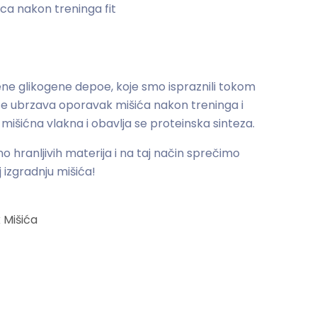
ene glikogene depoe, koje smo ispraznili tokom
se ubrzava oporavak mišića nakon treninga i
u mišićna vlakna i obavlja se proteinska sinteza.
hranljivih materija i na taj način sprečimo
 izgradnju mišića!
 Mišića