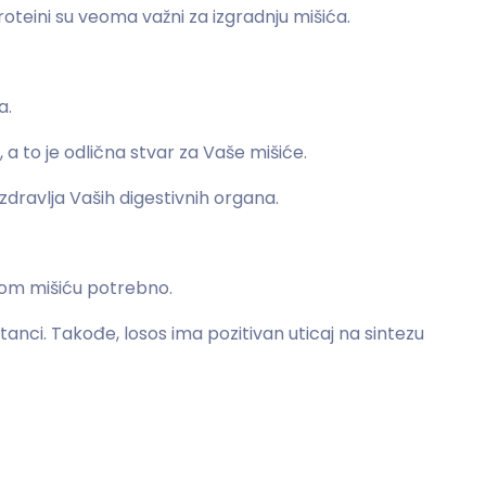
oteini su veoma važni za izgradnju mišića.
a.
 a to je odlična stvar za Vaše mišiće.
 zdravlja Vaših digestivnih organa.
akom mišiću potrebno.
anci. Takođe, losos ima pozitivan uticaj na sintezu