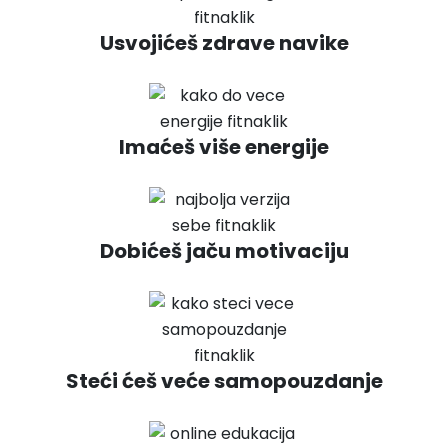
Usvojićeš zdrave navike
Imaćeš više energije
Dobićeš jaču motivaciju
Steći ćeš veće samopouzdanje