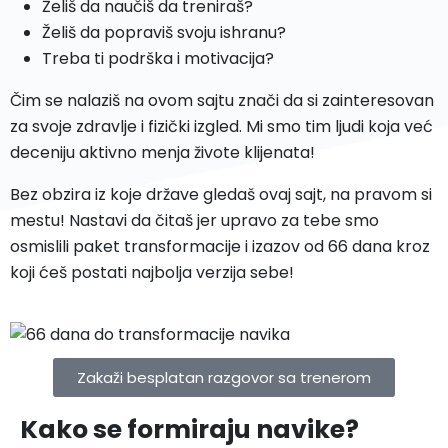
Želiš da naučiš da treniraš?
Želiš da popraviš svoju ishranu?
Treba ti podrška i motivacija?
Čim se nalaziš na ovom sajtu znači da si zainteresovan
za svoje zdravlje i fizički izgled. Mi smo tim ljudi koja već
deceniju aktivno menja živote klijenata!
Bez obzira iz koje države gledaš ovaj sajt, na pravom si
mestu! Nastavi da čitaš jer upravo za tebe smo
osmislili paket transformacije i izazov od 66 dana kroz
koji ćeš postati najbolja verzija sebe!
Zakaži besplatan razgovor sa trenerom
Kako se formiraju navike?