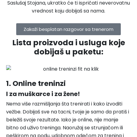
Saslušaj Stojana, ukratko će ti ispričati neverovatnu
vrednost koju dobijaš sa nama.
Zakaži besplatan razgovor sa trenerom
Lista proizvoda i usluga koje
dobijaš u paketu:
1. Online treninzi
I za muškarce i za žene!
Nema više razmišljanja šta trenirati i kako izvoditi
vežbe. Dobijaš sve na tacni, tvoje je samo da pratiš i
beležiš svoje rezultate. Iako je online, nije manje
bitno od uživo treninga. Naoružaj se strunjačom ili
peškirom na podu, udobnom odećom za trening i