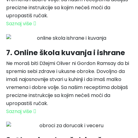
precizne instrukcije sa kojim nećeš moći da
upropastiš ručak.
Saznaj više
7. Online škola kuvanja i ishrane
Ne moraš biti Džejmi Oliver ni Gordon Ramsay da bi
spremio sebi zdrave i ukusne obroke. Dovoljno da
imaš najosnovnije stvari u kuhinji i da imaš malko
vremena i dobre volje. Sa našim receptima dobijaš
precizne instrukcije sa kojim nećeš moći da
upropastiš ručak.
Saznaj više