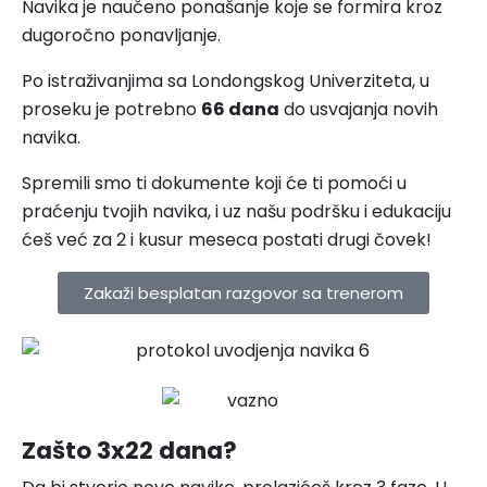
Navika je naučeno ponašanje koje se formira kroz
dugoročno ponavljanje.
Po istraživanjima sa Londongskog Univerziteta, u
proseku je potrebno
66 dana
do usvajanja novih
navika.
Spremili smo ti dokumente koji će ti pomoći u
praćenju tvojih navika, i uz našu podršku i edukaciju
ćeš već za 2 i kusur meseca postati drugi čovek!
Zakaži besplatan razgovor sa trenerom
Zašto 3x22 dana?