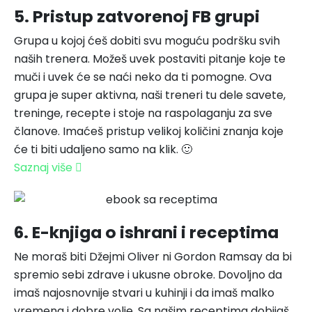
5. Pristup zatvorenoj FB grupi
Grupa u kojoj ćeš dobiti svu moguću podršku svih
naših trenera. Možeš uvek postaviti pitanje koje te
muči i uvek će se naći neko da ti pomogne. Ova
grupa je super aktivna, naši treneri tu dele savete,
treninge, recepte i stoje na raspolaganju za sve
članove. Imaćeš pristup velikoj količini znanja koje
će ti biti udaljeno samo na klik. 🙂
Saznaj više
6. E-knjiga o ishrani i receptima
Ne moraš biti Džejmi Oliver ni Gordon Ramsay da bi
spremio sebi zdrave i ukusne obroke. Dovoljno da
imaš najosnovnije stvari u kuhinji i da imaš malko
vremena i dobre volje. Sa našim receptima dobijaš