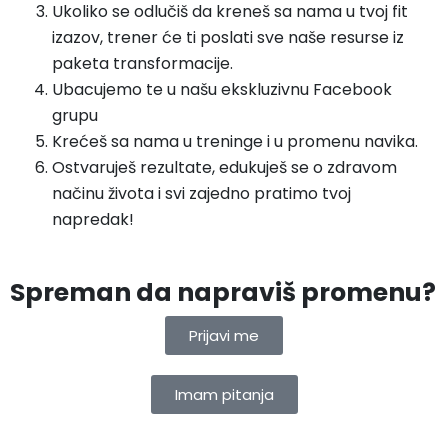
Ukoliko se odlučiš da kreneš sa nama u tvoj fit
izazov, trener će ti poslati sve naše resurse iz
paketa transformacije.
Ubacujemo te u našu ekskluzivnu Facebook
grupu
Krećeš sa nama u treninge i u promenu navika.
Ostvaruješ rezultate, edukuješ se o zdravom
načinu života i svi zajedno pratimo tvoj
napredak!
Spreman da napraviš promenu?
Prijavi me
Imam pitanja