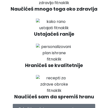
Naučićeš mnogo toga oko zdravlja
Ustajaćeš ranije
Hranićeš se kvalitetnije
Naučićeš sam da spremiš hranu