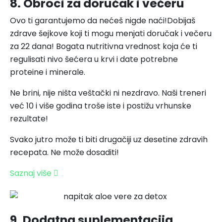
8. Obroci za doručak i večeru
Ovo ti garantujemo da nećeš nigde naći!Dobijaš
zdrave šejkove koji ti mogu menjati doručak i večeru
za 22 dana! Bogata nutritivna vrednost koja će ti
regulisati nivo šećera u krvi i date potrebne
proteine i minerale.
Ne brini, nije ništa veštački ni nezdravo. Naši treneri
već 10 i više godina troše iste i postižu vrhunske
rezultate!
Svako jutro može ti biti drugačiji uz desetine zdravih
recepata. Ne može dosaditi!
Saznaj više
9. Dodatna suplementacija​