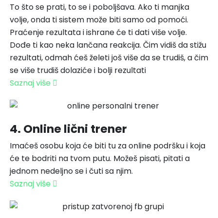
To što se prati, to se i poboljšava. Ako ti manjka
volje, onda ti sistem može biti samo od pomoći.
Praćenje rezultata i ishrane će ti dati više volje.
Dođe ti kao neka lančana reakcija. Čim vidiš da stižu
rezultati, odmah ćeš želeti još više da se trudiš, a čim
se više trudiš dolaziće i bolji rezultati
Saznaj više
4. Online lični trener
Imaćeš osobu koja će biti tu za online podršku i koja
će te bodriti na tvom putu. Možeš pisati, pitati a
jednom nedeljno se i čuti sa njim.
Saznaj više