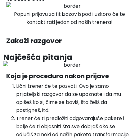
Popuni prijavu za fit izazov ispod i uskoro će te
kontaktirati jedan od naših trenera!
Zakaži razgovor
Najčešća pitanja
Koja je procedura nakon prijave
Lični trener će te pozvati. Ovo je samo
prijateljski razgovor da se upoznate i da mu
opišeš ko si, čime se baviš, šta želiš da
postigneš, itd.
Trener će ti predložiti odgovarajuće pakete i
bolje će ti objasniti šta sve dobijaš ako se
odlučiš za neki od naših paketa transformacije.