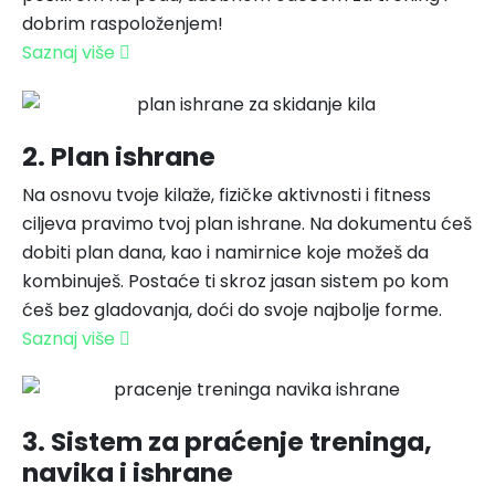
dobrim raspoloženjem!
Saznaj više
2. Plan ishrane
Na osnovu tvoje kilaže, fizičke aktivnosti i fitness
ciljeva pravimo tvoj plan ishrane. Na dokumentu ćeš
dobiti plan dana, kao i namirnice koje možeš da
kombinuješ. Postaće ti skroz jasan sistem po kom
ćeš bez gladovanja, doći do svoje najbolje forme.
Saznaj više
3. Sistem za praćenje treninga,
navika i ishrane​