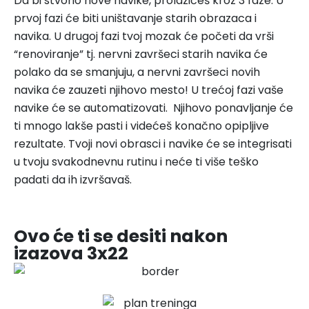
Da bi stvorio nove navike, prolazićeš kroz 3 faze. U
prvoj fazi će biti uništavanje starih obrazaca i
navika. U drugoj fazi tvoj mozak će početi da vrši
“renoviranje” tj. nervni završeci starih navika će
polako da se smanjuju, a nervni završeci novih
navika će zauzeti njihovo mesto! U trećoj fazi vaše
navike će se automatizovati. Njihovo ponavljanje će
ti mnogo lakše pasti i videćeš konačno opipljive
rezultate. Tvoji novi obrasci i navike će se integrisati
u tvoju svakodnevnu rutinu i neće ti više teško
padati da ih izvršavaš.
Ovo će ti se desiti nakon
izazova 3x22