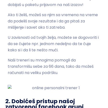
dobijaš u paketu prijavom na naš izazov!
Ako ti želiš, možeš sa njim sa vremena na vreme
da podeliš svoje rezultate i da ga pitaš za
mišljenje i savet ako ti zatreba.
U zavisnosti od tvojih želja, možete se dogovoriti i
da se čujete npr. jednom nedeljno da te čuje
kako si i da li te nešto muči.
Naši treneri su mnogima pomogli da
transformišu sebe za 66 dana, tako da možeš
računati na veliku podršku.
2. Dobićeš pristup našoj
zatvorenoj facebook grupi