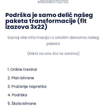
Podrška je samo delić našeg
paketa transformacije (fit
izazova 3x22)
Saznaj više informacija i o ostalim delovima našeg
paketa
(klikni na ono što te zanima)
1. Online treninzi
2. Plan ishrane
3. Praćenje napretka
4. Podrška
5. Škola ishrane