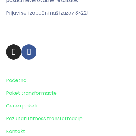
postići neverovatne rezultate.
Prijavi se i započni naš izazov 3×22!
Zaprati obavezno!
Stranice
Početna
Paket transformacije
Cene i paketi
Rezultati i fitness transformacije
Kontakt