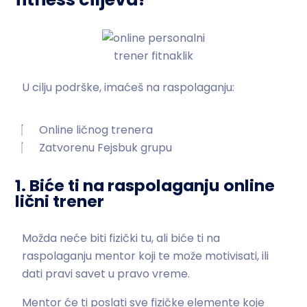
U cilju podrške, imaćeš na raspolaganju:
Online ličnog trenera
Zatvorenu Fejsbuk grupu
1. Biće ti na raspolaganju online
lični trener
Možda neće biti fizički tu, ali biće ti na
raspolaganju mentor koji te može motivisati, ili
dati pravi savet u pravo vreme.
Mentor će ti poslati sve fizičke elemente koje