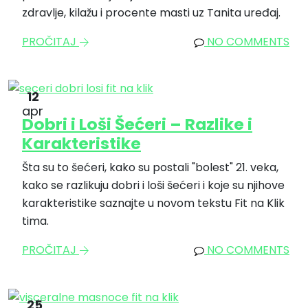
zdravlje, kilažu i procente masti uz Tanita uređaj.
PROČITAJ
NO COMMENTS
12
apr
Dobri i Loši Šećeri – Razlike i
Karakteristike
Šta su to šećeri, kako su postali "bolest" 21. veka,
kako se razlikuju dobri i loši šećeri i koje su njihove
karakteristike saznajte u novom tekstu Fit na Klik
tima.
PROČITAJ
NO COMMENTS
25