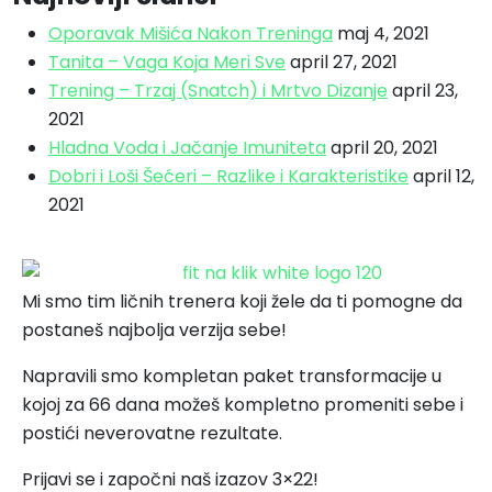
Oporavak Mišića Nakon Treninga
maj 4, 2021
Tanita – Vaga Koja Meri Sve
april 27, 2021
Trening – Trzaj (Snatch) i Mrtvo Dizanje
april 23,
2021
Hladna Voda i Jačanje Imuniteta
april 20, 2021
Dobri i Loši Šećeri – Razlike i Karakteristike
april 12,
2021
Mi smo tim ličnih trenera koji žele da ti pomogne da
postaneš najbolja verzija sebe!
Napravili smo kompletan paket transformacije u
kojoj za 66 dana možeš kompletno promeniti sebe i
postići neverovatne rezultate.
Prijavi se i započni naš izazov 3×22!