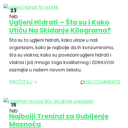
23
feb
Ugljeni Hidrati – Šta su i Kako
Utiču Na Skidanje Kilograma?
Šta su to ugljeni hidrati, kako ulaze u naš
organizam, kako je najbolje da ih konzumiramo,
šta su vlakna, kako su povezani ugljeni hidrati i
vlakna i još mnogo toga kvalitetnog i ZDRAVOG
saznajte u našem novom tekstu.
PROČITAJ
NO COMMENTS
15
feb
Najbolji Treninzi za Gubljenje
Masnoća