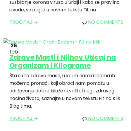
suzbijanje korona virusa u Srbiji i kako se pravilno
izvode, saznajte u novom tekstu Fit na
PROČITAJ
NO COMMENTS
26
feb
Zdrave Masti i Njihov Uticaj na
Organizam i Kilograme
Šta su to zdrave masti, u kojim namirnicama ih
možemo pronaći, koji obroci nam pomažu u
održavanju dobre kilaže i kvalitetnog i zdravog
načina života, saznajte u novom tekstu Fit na Klik
Blog tima.
PROČITAJ
NO COMMENTS