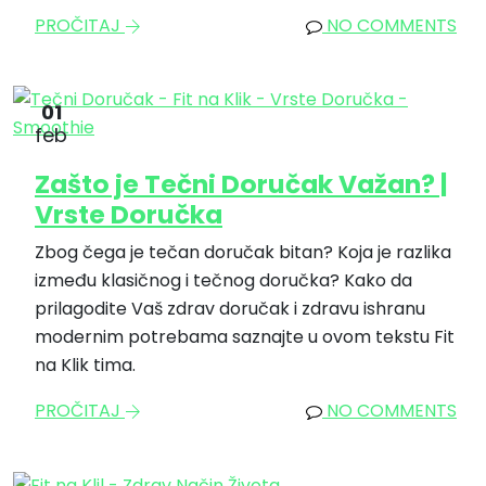
PROČITAJ
NO COMMENTS
01
feb
Zašto je Tečni Doručak Važan? |
Vrste Doručka
Zbog čega je tečan doručak bitan? Koja je razlika
između klasičnog i tečnog doručka? Kako da
prilagodite Vaš zdrav doručak i zdravu ishranu
modernim potrebama saznajte u ovom tekstu Fit
na Klik tima.
PROČITAJ
NO COMMENTS