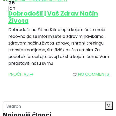
25
jan
Dobrodošli | Vaš Zdrav Način
Života
Dobrodošli na Fit na Klik blog u kojem ćete moći
redovno da se informišete o zdravim navikama,
zdravom načinu života, zdravoj ishrani, treningu,
transformacijama, što fizičkim, što umnim. Za
početak, pročitajte ovaj tekst u kojem ćemo Vam
predstaviti našu svrhu
PROČITAJ
NO COMMENTS
Najnoviji članci