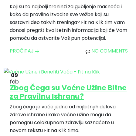
Koji su to najbolji treninzi za gubljenje masnoća i
kako da pravilno izvodite sve vežbe koji su
sastavni deo takvih treninga? Fit na Klik tim Vam
donosi pregršt kvalitetnih informacija koji će Vam
pomoću da ostvarite Vaš pun potencijal.
PROČITAJ
NO COMMENTS
09
feb
Zbog Čega su Voćne Užine Bitne
za Pravilnu Ishranu?
Zbog čega je voće jedno od najbitnijih delova
zdrave ishrane i kako voćne užine mogu da
pomognu celokupnom zdravlju saznaćete u
novom tekstu Fit na Klik tima.