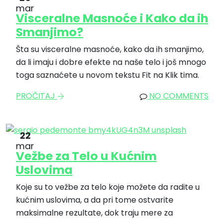
mar
Visceralne Masnoće i Kako da ih
Smanjimo?
Šta su visceralne masnoće, kako da ih smanjimo,
da li imaju i dobre efekte na naše telo i još mnogo
toga saznaćete u novom tekstu Fit na Klik tima.
PROČITAJ
NO COMMENTS
22
mar
Vežbe za Telo u Kućnim
Uslovima
Koje su to vežbe za telo koje možete da radite u
kućnim uslovima, a da pri tome ostvarite
maksimalne rezultate, dok traju mere za