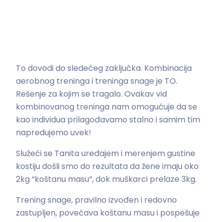
To dovodi do sledećeg zaključka. Kombinacija
aerobnog treninga i treninga snage je TO.
Rešenje za kojim se tragalo. Ovakav vid
kombinovanog treninga nam omogućuje da se
kao individua prilagođavamo stalno i samim tim
napredujemo uvek!
Služeći se Tanita uređajem i merenjem gustine
kostiju došli smo do rezultata da žene imaju oko
2kg “koštanu masu”, dok muškarci prelaze 3kg.
Trening snage, pravilno izvođen i redovno
zastupljen, povećava koštanu masu i pospešuje