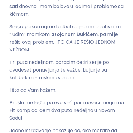
sati dnevno, imam bolove u leđima i probleme sa
kičmom.
Sreća pa sam igrao fudbal sa jednim pozitivnim i
“ludim” momkom,
Stojanom Đukićem
, pa mi je
rešio ovaj problem. I TO GA JE REŠIO JEDNOM
VEŽBOM.
Tri puta nedeljnom, odradim četiri serije po
dvadeset ponavljanja te vežbe. Ljuljanje sa
ketlbelom – ruskim zvonom.
I šta da Vam kažem.
Prošla me leđa, pa evo već par meseci mogu i na
Fit Kamp da idem dva puta nedeljno u Novom
Sadu!
Jedno istraživanje pokazuje da, ako morate da