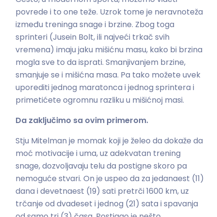
povrede i to one teže. Uzrok tome je neravnoteža
između treninga snage i brzine. Zbog toga
sprinteri (Jusein Bolt, ili najveći trkač svih
vremena) imaju jaku mišićnu masu, kako bi brzina
mogla sve to da isprati. Smanjivanjem brzine,
smanjuje se i mišićna masa. Pa tako možete uvek
uporediti jednog maratonca i jednog sprintera i
primetićete ogromnu razliku u mišićnoj masi.
Da zaključimo sa ovim primerom.
Stju Mitelman je momak koji je želeo da dokaže da
moć motivacije i uma, uz adekvatan trening
snage, dozvoljavaju telu da postigne skoro pa
nemoguće stvari. On je uspeo da za jedanaest (11)
dana i devetnaest (19) sati pretrči 1600 km, uz
trčanje od dvadeset i jednog (21) sata i spavanja
od samo tri (3) časa. Postigao je nešto