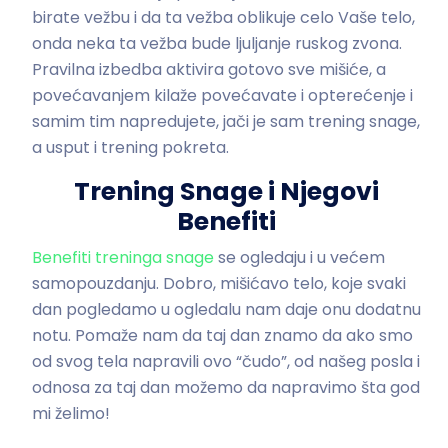
birate vežbu i da ta vežba oblikuje celo Vaše telo,
onda neka ta vežba bude ljuljanje ruskog zvona.
Pravilna izbedba aktivira gotovo sve mišiće, a
povećavanjem kilaže povećavate i opterećenje i
samim tim napredujete, jači je sam trening snage,
a usput i trening pokreta.
Trening Snage i Njegovi
Benefiti
Benefiti treninga snage
se ogledaju i u većem
samopouzdanju. Dobro, mišićavo telo, koje svaki
dan pogledamo u ogledalu nam daje onu dodatnu
notu. Pomaže nam da taj dan znamo da ako smo
od svog tela napravili ovo “čudo”, od našeg posla i
odnosa za taj dan možemo da napravimo šta god
mi želimo!