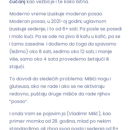
čučanj
kao vežba je i te kako bitna.
Moderno vreme izuskuje moderan posao.
Moderan posao, u 2021-oj godini, uglavnom
izuskuje sedenje, i to od 8+ sati. Pa posle se posedi
i malo kući. Pa se ode na pivo ili kafu u kafić, pa se
i tamo zasedne. I dođemo do toga da spavamo
(ležimo) oko 8 sati, sedimo oko 12 sati, i manje
više, samo oko 4 sata provedemo šetajući ili
stajući.
To dovodi do sledećih problema. Mišići nogu i
gluteusa, ako ne rade i ako se ne aktiviraju
redovno, puštaju druge mišiće da rade njihov
“posao”.
I onda Vam se pojavim ja (Vladimir Milić), kao
primer momka od 28. godina, mlad po nekim
standardima, ali zbog svog posla i sedenja od 8+