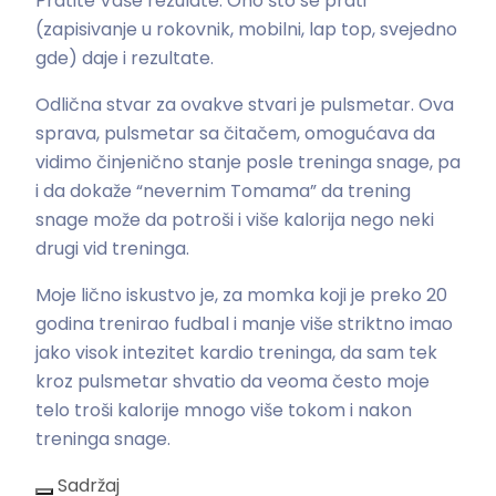
Pratite Vaše rezulate. Ono što se prati
(zapisivanje u rokovnik, mobilni, lap top, svejedno
gde) daje i rezultate.
Odlična stvar za ovakve stvari je pulsmetar. Ova
sprava, pulsmetar sa čitačem, omogućava da
vidimo činjenično stanje posle treninga snage, pa
i da dokaže “nevernim Tomama” da trening
snage može da potroši i više kalorija nego neki
drugi vid treninga.
Moje lično iskustvo je, za momka koji je preko 20
godina trenirao fudbal i manje više striktno imao
jako visok intezitet kardio treninga, da sam tek
kroz pulsmetar shvatio da veoma često moje
telo troši kalorije mnogo više tokom i nakon
treninga snage.
Sadržaj