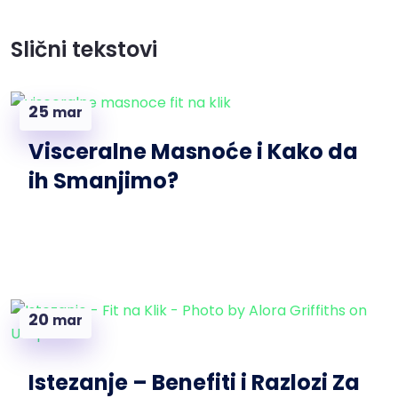
Slični tekstovi
25
mar
Visceralne Masnoće i Kako da
ih Smanjimo?
20
mar
Istezanje – Benefiti i Razlozi Za