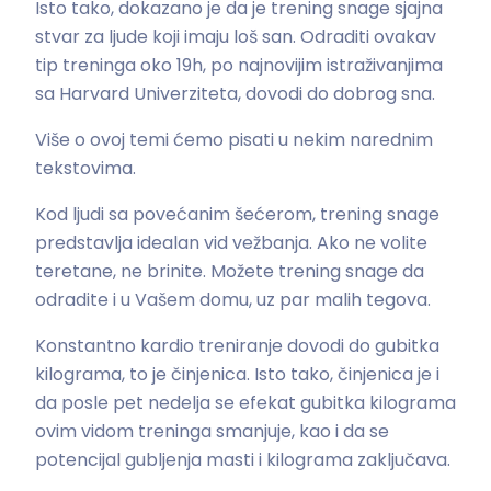
Isto tako, dokazano je da je trening snage sjajna
stvar za ljude koji imaju loš san. Odraditi ovakav
tip treninga oko 19h, po najnovijim istraživanjima
sa Harvard Univerziteta, dovodi do dobrog sna.
Više o ovoj temi ćemo pisati u nekim narednim
tekstovima.
Kod ljudi sa povećanim šećerom, trening snage
predstavlja idealan vid vežbanja. Ako ne volite
teretane, ne brinite. Možete trening snage da
odradite i u Vašem domu, uz par malih tegova.
Konstantno kardio treniranje dovodi do gubitka
kilograma, to je činjenica. Isto tako, činjenica je i
da posle pet nedelja se efekat gubitka kilograma
ovim vidom treninga smanjuje, kao i da se
potencijal gubljenja masti i kilograma zaključava.