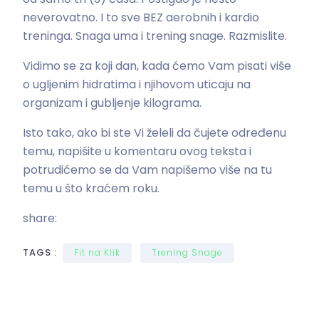
neverovatno. I to sve BEZ aerobnih i kardio
treninga. Snaga uma i trening snage. Razmislite.
Vidimo se za koji dan, kada ćemo Vam pisati više
o ugljenim hidratima i njihovom uticaju na
organizam i gubljenje kilograma.
Isto tako, ako bi ste Vi želeli da čujete određenu
temu, napišite u komentaru ovog teksta i
potrudićemo se da Vam napišemo više na tu
temu u što kraćem roku.
share:
TAGS :
Fit na Klik
Trening Snage