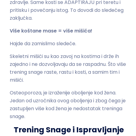
zdravlje. Same kosti se ADAPTIRAJU pri teretu i
pritisku i povećanju istog. To dovodi do sledećeg
zakljućka.
Više koštane mase = više mišića!
Hajde da zamislimo sledeće.
Skeletni mišići su kao zavoj na kostima i drže ih
zajedno i ne dozvoljavaju da se raspadnu. Što više
trening snage raste, rastu i kosti, a samim tim i
mišići.
Osteoporoza, je izraženije oboljenje kod žena.
Jedan od uzročnika ovog oboljenja i zbog čega je
zastupljen više kod žena je nedostatak treninga
snage.
Trening Snage i Ispravljanje