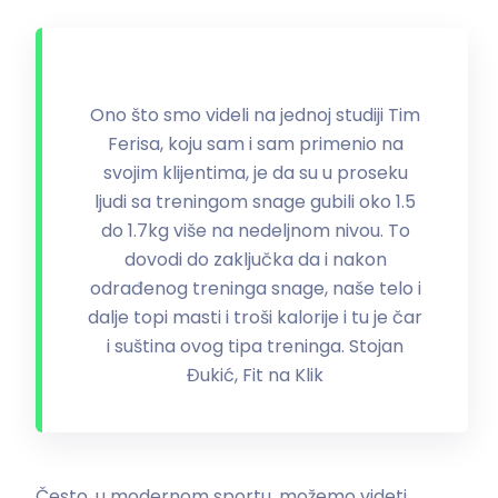
Ono što smo videli na jednoj studiji Tim
Ferisa, koju sam i sam primenio na
svojim klijentima, je da su u proseku
ljudi sa treningom snage gubili oko 1.5
do 1.7kg više na nedeljnom nivou. To
dovodi do zaključka da i nakon
odrađenog treninga snage, naše telo i
dalje topi masti i troši kalorije i tu je čar
i suština ovog tipa treninga. Stojan
Đukić, Fit na Klik
Često, u modernom sportu, možemo videti