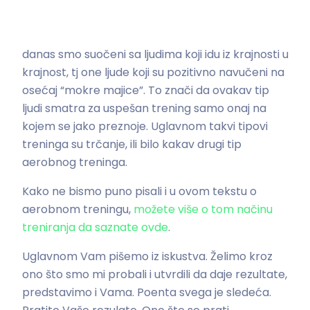
danas smo suočeni sa ljudima koji idu iz krajnosti u
krajnost, tj one ljude koji su pozitivno navučeni na
osećaj “mokre majice”. To znači da ovakav tip
ljudi smatra za uspešan trening samo onaj na
kojem se jako preznoje. Uglavnom takvi tipovi
treninga su trčanje, ili bilo kakav drugi tip
aerobnog treninga.
Kako ne bismo puno pisali i u ovom tekstu o
aerobnom treningu,
možete više o tom načinu
treniranja da saznate ovde
.
Uglavnom Vam pišemo iz iskustva. Želimo kroz
ono što smo mi probali i utvrdili da daje rezultate,
predstavimo i Vama. Poenta svega je sledeća.