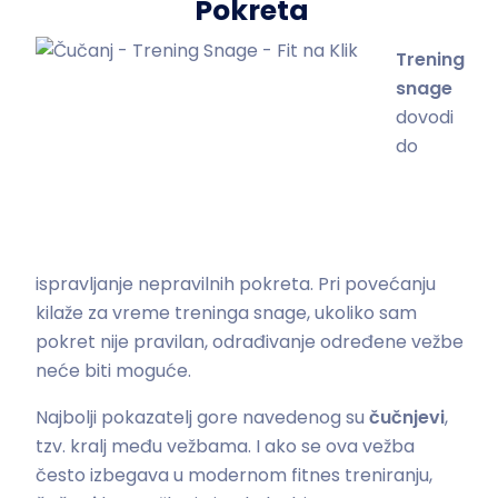
Pokreta
Trening
snage
dovodi
do
ispravljanje nepravilnih pokreta. Pri povećanju
kilaže za vreme treninga snage, ukoliko sam
pokret nije pravilan, odrađivanje određene vežbe
neće biti moguće.
Najbolji pokazatelj gore navedenog su
čučnjevi
,
tzv. kralj među vežbama. I ako se ova vežba
često izbegava u modernom fitnes treniranju,