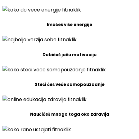
Imaćeš više energije
Dobićeš jaču motivaciju
Steći ćeš veće samopouzdanje
Naučićeš mnogo toga oko zdravlja