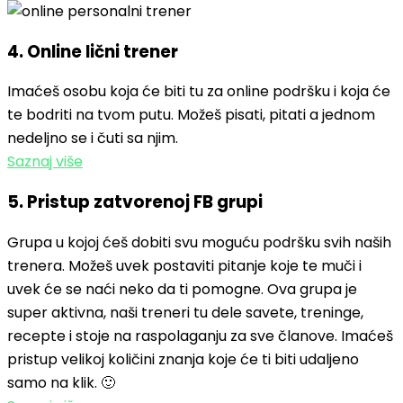
4. Online lični trener
Imaćeš osobu koja će biti tu za online podršku i koja će
te bodriti na tvom putu. Možeš pisati, pitati a jednom
nedeljno se i čuti sa njim.
Saznaj više
5. Pristup zatvorenoj FB grupi
Grupa u kojoj ćeš dobiti svu moguću podršku svih naših
trenera. Možeš uvek postaviti pitanje koje te muči i
uvek će se naći neko da ti pomogne. Ova grupa je
super aktivna, naši treneri tu dele savete, treninge,
recepte i stoje na raspolaganju za sve članove. Imaćeš
pristup velikoj količini znanja koje će ti biti udaljeno
samo na klik. 🙂