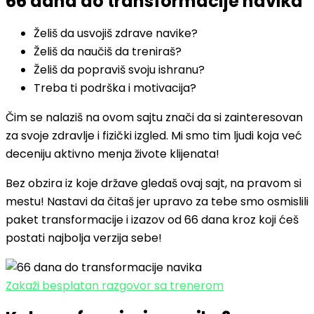
66 dana do transformacije navika
Želiš da usvojiš zdrave navike?
Želiš da naučiš da treniraš?
Želiš da popraviš svoju ishranu?
Treba ti podrška i motivacija?
Čim se nalaziš na ovom sajtu znači da si zainteresovan
za svoje zdravlje i fizički izgled. Mi smo tim ljudi koja već
deceniju aktivno menja živote klijenata!
Bez obzira iz koje države gledaš ovaj sajt, na pravom si
mestu! Nastavi da čitaš jer upravo za tebe smo osmislili
paket transformacije i izazov od 66 dana kroz koji ćeš
postati najbolja verzija sebe!
Zakaži besplatan razgovor sa trenerom