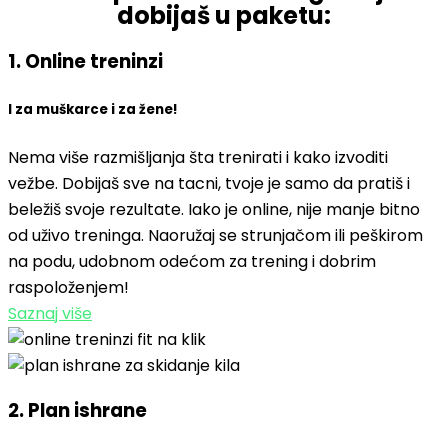
dobijaš u paketu:
1. Online treninzi
I za muškarce i za žene!
Nema više razmišljanja šta trenirati i kako izvoditi
vežbe. Dobijaš sve na tacni, tvoje je samo da pratiš i
beležiš svoje rezultate. Iako je online, nije manje bitno
od uživo treninga. Naoružaj se strunjačom ili peškirom
na podu, udobnom odećom za trening i dobrim
raspoloženjem!
Saznaj više
2. Plan ishrane