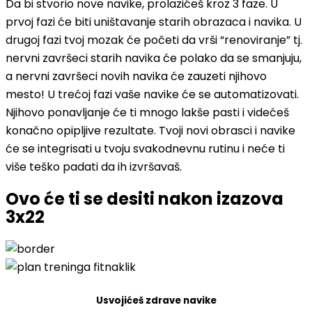
Da bi stvorio nove navike, prolazićeš kroz 3 faze. U
prvoj fazi će biti uništavanje starih obrazaca i navika. U
drugoj fazi tvoj mozak će početi da vrši “renoviranje” tj.
nervni završeci starih navika će polako da se smanjuju,
a nervni završeci novih navika će zauzeti njihovo
mesto! U trećoj fazi vaše navike će se automatizovati.
Njihovo ponavljanje će ti mnogo lakše pasti i videćeš
konačno opipljive rezultate. Tvoji novi obrasci i navike
će se integrisati u tvoju svakodnevnu rutinu i neće ti
više teško padati da ih izvršavaš.
Ovo će ti se desiti nakon izazova
3x22
Usvojićeš zdrave navike