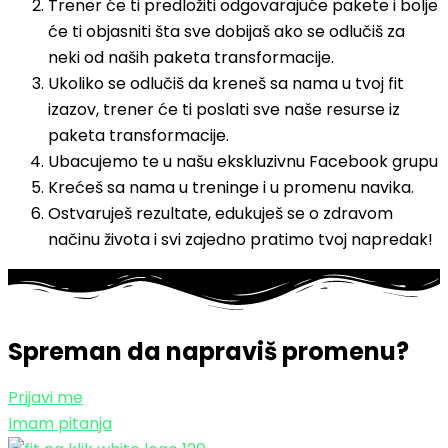
Trener će ti predložiti odgovarajuće pakete i bolje
će ti objasniti šta sve dobijaš ako se odlučiš za
neki od naših paketa transformacije.
Ukoliko se odlučiš da kreneš sa nama u tvoj fit
izazov, trener će ti poslati sve naše resurse iz
paketa transformacije.
Ubacujemo te u našu ekskluzivnu Facebook grupu
Krećeš sa nama u treninge i u promenu navika.
Ostvaruješ rezultate, edukuješ se o zdravom
načinu života i svi zajedno pratimo tvoj napredak!
Spreman da napraviš promenu?
Prijavi me
Imam pitanja