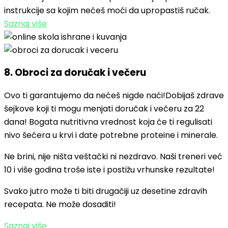
instrukcije sa kojim nećeš moći da upropastiš ručak.
Saznaj više
8. Obroci za doručak i večeru
Ovo ti garantujemo da nećeš nigde naći!Dobijaš zdrave
šejkove koji ti mogu menjati doručak i večeru za 22
dana! Bogata nutritivna vrednost koja će ti regulisati
nivo šećera u krvi i date potrebne proteine i minerale.
Ne brini, nije ništa veštački ni nezdravo. Naši treneri već
10 i više godina troše iste i postižu vrhunske rezultate!
Svako jutro može ti biti drugačiji uz desetine zdravih
recepata. Ne može dosaditi!
Saznaj više