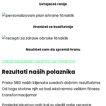
Ustajaćeš ranije
Hranićeš se kvalitetnije
Naučićeš sam da spremiš hranu
Zakaži besplatan razgovor sa trenerom
Rezultati naših polaznika
Preko 580 naših klijenata svedoči dobrim rezultatima.
Od toga stotine njih sa baš ekstremno velikim fitness
transformacijama!
Pogledaj iskustva onih koji su sledili naše recepte