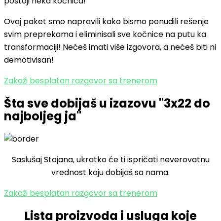
postoji neka kočnica!
Ovaj paket smo napravili kako bismo ponudili rešenje
svim preprekama i eliminisali sve kočnice na putu ka
transformaciji! Nećeš imati više izgovora, a nećeš biti ni
demotivisan!
Zakaži besplatan razgovor sa trenerom
Šta sve dobijaš u izazovu "3x22 do
najboljeg ja"
Saslušaj Stojana, ukratko će ti ispričati neverovatnu
vrednost koju dobijaš sa nama.
Zakaži besplatan razgovor sa trenerom
Lista proizvoda i usluga koje